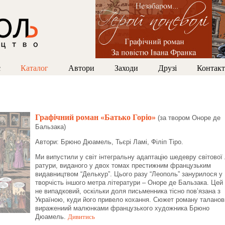
с
Каталог
Автори
Заходи
Друзі
Контак
Графічний роман
«Батько Горіо»
(за твором Оноре де
Бальзака)
Автори: Брюно Дюамель, Тьєрі Ламі, Філіп Тіро.
Ми випустили у світ інтегральну адаптацію шедевру світової 
ратури, виданого у двох томах престижним французьким
видавництвом “Делькур”. Цього разу “Леополь” занурилося у
творчість іншого метра літератури – Оноре де Бальзака. Цей 
не випадковий, оскільки доля письменника тісно пов’язана з
Україною, куди його привело кохання. Сюжет роману таланов
виражениий малюнками французького художника Брюно
Дюамель.
Дивитись