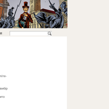
ти
літе-
вибір
ито